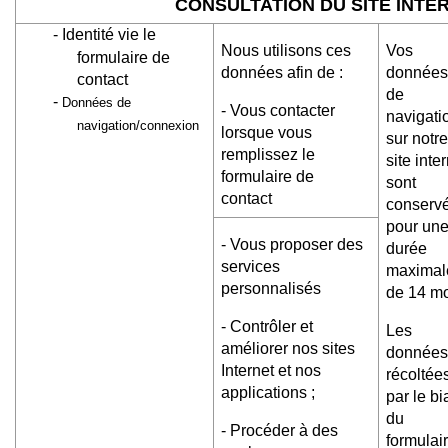
CONSULTATION DU SITE INTE
-
Identité vie le
Nous utilisons ces
Vos
formulaire de
données afin de :
données
contact
de
-
Données de
- Vous contacter
navigati
navigation/connexion
lorsque vous
sur notre
remplissez le
site inte
formulaire de
sont
contact
conserv
pour un
- Vous proposer des
durée
services
maximal
personnalisés
de 14 m
- Contrôler et
Les
améliorer nos sites
données
Internet et nos
récoltée
applications ;
par le bi
du
- Procéder à des
formulai