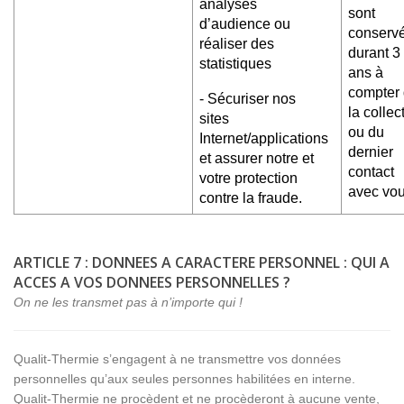
analyses
sont
d’audience ou
conserv
réaliser des
durant 3
statistiques
ans à
compter
- Sécuriser nos
la collec
sites
ou du
Internet/applications
dernier
et assurer notre et
contact
votre protection
avec vo
contre la fraude.
ARTICLE 7 : DONNEES A CARACTERE PERSONNEL : QUI A
ACCES A VOS DONNEES PERSONNELLES ?
On ne les transmet pas à n’importe qui !
Qualit-Thermie s’engagent à ne transmettre vos données
personnelles qu’aux seules personnes habilitées en interne.
Qualit-Thermie ne procèdent et ne procèderont à aucune vente,